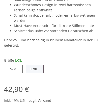
Wunderschönes Design in zwei harmonischen
Farben beige / offwhite
Schal kann doppelfarbig oder einfarbig getragen
werden
Must-Have-Accessoire für diskrete Stillmomente
Schirmt das Baby vor störenden Geräuschen ab
Liebevoll und nachhaltig in kleinem Nähatelier in der EU
gefertigt.
Größe
L/XL
S/M
L/XL
S/M
L/XL
42,90 €
inkl. 19% USt. , zzgl.
Versand