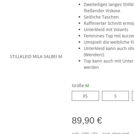
Zweiteiliges langes Stil
fließender Viskose
Seitliche Taschen
Raffinierter Schnitt ermög
Unterkleid mit Volants
Feminines Top mit kurz
Umspielt die weibliche F
Unterkleid kann auch oh
(Wenden!)
Top kann auch mit Unter
werden
Größe
M
XS
S
XS
S
89,90 €
inkl. 19% USt. , zzgl.
Versand