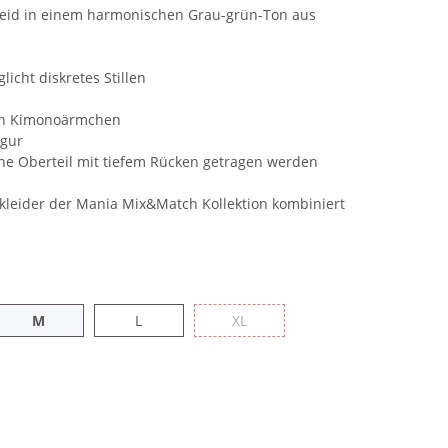
lkleid in einem harmonischen Grau-grün-Ton aus
licht diskretes Stillen
en Kimonoärmchen
igur
ne Oberteil mit tiefem Rücken getragen werden
kleider der Mania Mix&Match Kollektion kombiniert
M
L
XL
M
L
XL