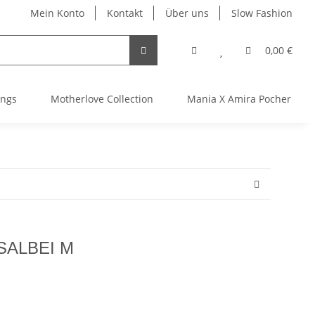
Mein Konto
Kontakt
Über uns
Slow Fashion
0,00 €
ings
Motherlove Collection
Mania X Amira Pocher TGTH
 SALBEI M