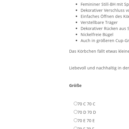
Femininer Still-BH mit S
Dekorativer Verschluss v
Einfaches Öffnen des Kö
Verstellbare Träger
Dekorativer Rücken aus S
Nickelfreie Bügel
Auch in größeren Cup-Gr
Das Körbchen fällt etwas klein
Liebevoll und nachhaltig in der
Größe
70 C
70 C
70 D
70 D
70 E
70 E
70 F
70 F