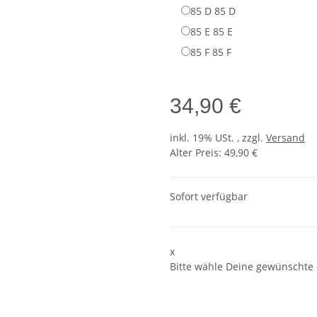
85 D
85 D
85 E
85 E
85 F
85 F
34,90 €
inkl. 19% USt. , zzgl.
Versand
Alter Preis: 49,90 €
Sofort verfügbar
x
Bitte wähle Deine gewünschte