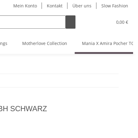
Mein Konto
Kontakt
Über uns
Slow Fashion
0,00 €
ings
Motherlove Collection
Mania X Amira Pocher TGTH
-BH SCHWARZ