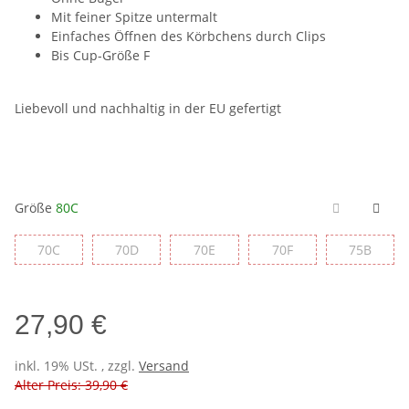
Mit feiner Spitze untermalt
Einfaches Öffnen des Körbchens durch Clips
Bis Cup-Größe F
Liebevoll und nachhaltig in der EU gefertigt
Größe
80C
70C
70D
70E
70F
75B
70C
70D
70E
70F
75B
27,90 €
inkl. 19% USt. , zzgl.
Versand
Alter Preis: 39,90 €