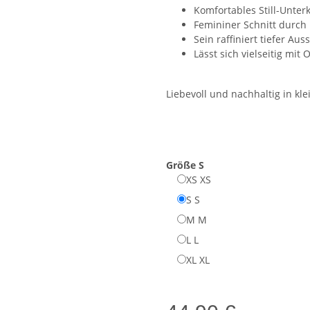
Komfortables Still-Unter
Femininer Schnitt durch 
Sein raffiniert tiefer Au
Lässt sich vielseitig mi
Liebevoll und nachhaltig in kle
Größe
S
XS
XS
S
S
M
M
L
L
XL
XL