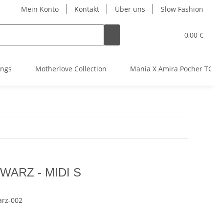
Mein Konto
Kontakt
Über uns
Slow Fashion
0,00 €
ings
Motherlove Collection
Mania X Amira Pocher TGTH
ARZ - MIDI S
rz-002