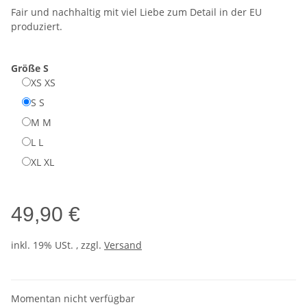
Fair und nachhaltig mit viel Liebe zum Detail in der EU
produziert.
Größe
S
XS
XS
S
S
M
M
L
L
XL
XL
49,90 €
inkl. 19% USt. , zzgl.
Versand
Momentan nicht verfügbar