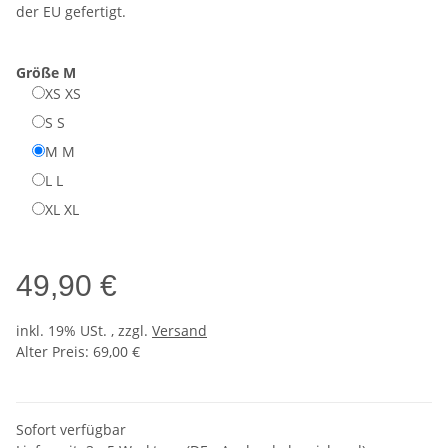
der EU gefertigt.
Größe
M
XS
XS
S
S
M
M
L
L
XL
XL
49,90 €
inkl. 19% USt. , zzgl.
Versand
Alter Preis: 69,00 €
Sofort verfügbar