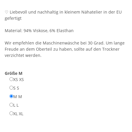
♡ Liebevoll und nachhaltig in kleinem Nähatelier in der EU
gefertigt
Material: 94% Viskose, 6% Elasthan
Wir empfehlen die Maschinenwäsche bei 30 Grad. Um lange
Freude an dem Oberteil zu haben, sollte auf den Trockner
verzichtet werden.
Größe
M
XS
XS
S
S
M
M
L
L
XL
XL