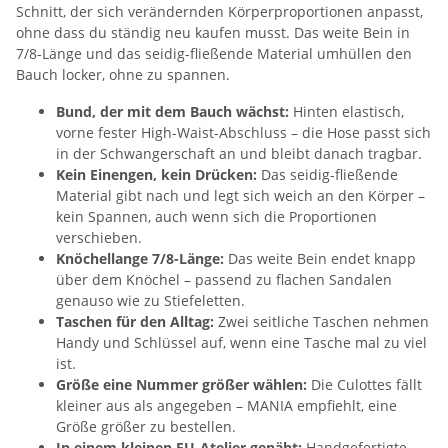
Schnitt, der sich verändernden Körperproportionen anpasst,
ohne dass du ständig neu kaufen musst. Das weite Bein in
7/8-Länge und das seidig-fließende Material umhüllen den
Bauch locker, ohne zu spannen.
Bund, der mit dem Bauch wächst:
Hinten elastisch,
vorne fester High-Waist-Abschluss – die Hose passt sich
in der Schwangerschaft an und bleibt danach tragbar.
Kein Einengen, kein Drücken:
Das seidig-fließende
Material gibt nach und legt sich weich an den Körper –
kein Spannen, auch wenn sich die Proportionen
verschieben.
Knöchellange 7/8-Länge:
Das weite Bein endet knapp
über dem Knöchel – passend zu flachen Sandalen
genauso wie zu Stiefeletten.
Taschen für den Alltag:
Zwei seitliche Taschen nehmen
Handy und Schlüssel auf, wenn eine Tasche mal zu viel
ist.
Größe eine Nummer größer wählen:
Die Culottes fällt
kleiner aus als angegeben – MANIA empfiehlt, eine
Größe größer zu bestellen.
In einem kleinen EU-Atelier genäht:
Handgefertigte