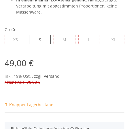
Verarbeitung mit abgestimmten Proportionen, keine
Massenware.
Größe
XS
S
M
L
XL
XS
S
M
L
XL
49,00 €
inkl. 19% USt. , zzgl.
Versand
Alter Preis: 79,00 €
Knapper Lagerbestand
x
Bitte wähle Deine gewünschte Größe aus.