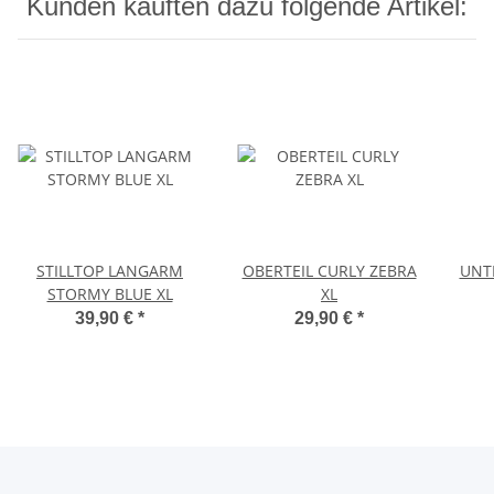
Kunden kauften dazu folgende Artikel:
STILLTOP LANGARM
OBERTEIL CURLY ZEBRA
UNT
STORMY BLUE XL
XL
39,90 €
*
29,90 €
*