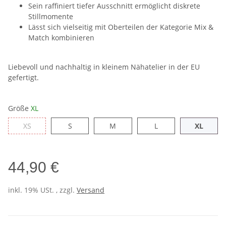
Sein raffiniert tiefer Ausschnitt ermöglicht diskrete
Stillmomente
Lässt sich vielseitig mit Oberteilen der Kategorie Mix &
Match kombinieren
Liebevoll und nachhaltig in kleinem Nähatelier in der EU
gefertigt.
Größe
XL
XS
S
M
L
XL
XS
S
M
L
XL
44,90 €
inkl. 19% USt. , zzgl.
Versand