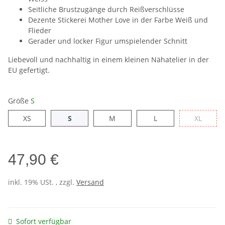
Seitliche Brustzugänge durch Reißverschlüsse
Dezente Stickerei Mother Love in der Farbe Weiß und
Flieder
Gerader und locker Figur umspielender Schnitt
Liebevoll und nachhaltig in einem kleinen Nähatelier in der
EU gefertigt.
Größe
S
XS
S
M
L
XL
XS
S
M
L
XL
47,90 €
inkl. 19% USt. , zzgl.
Versand
Sofort verfügbar