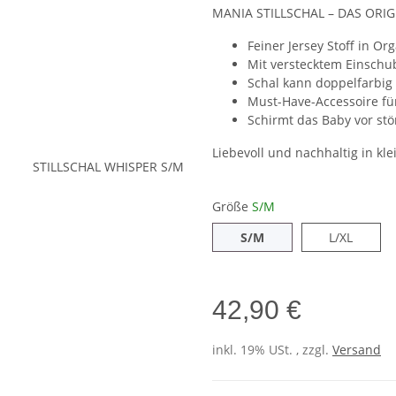
MANIA STILLSCHAL – DAS ORIG
Feiner Jersey Stoff in O
Mit verstecktem Einschub
Schal kann doppelfarbig
Must-Have-Accessoire fü
Schirmt das Baby vor st
Liebevoll und nachhaltig in kle
Größe
S/M
S/M
L/XL
S/M
L/XL
42,90 €
inkl. 19% USt. , zzgl.
Versand