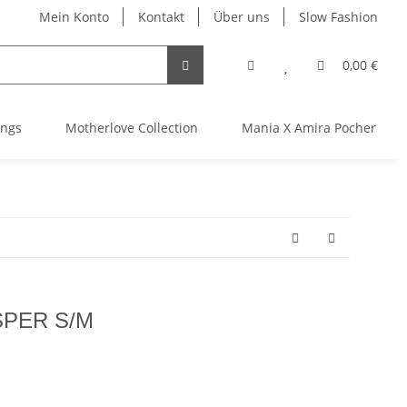
Mein Konto
Kontakt
Über uns
Slow Fashion
0,00 €
ings
Motherlove Collection
Mania X Amira Pocher TGTH
SPER S/M