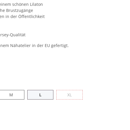
n einem schönen Lilaton
iche Brustzugänge
en in der Öffentlichkeit
rsey-Qualität
inem Nähatelier in der EU gefertigt.
M
L
XL
M
L
XL