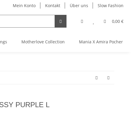
Mein Konto
Kontakt
Über uns
Slow Fashion
0,00 €
ings
Motherlove Collection
Mania X Amira Pocher TGTH
ISSY PURPLE L