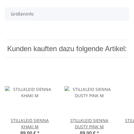
Größeninfo
Kunden kauften dazu folgende Artikel:
STILLKLEID SIENNA
STILLKLEID SIENNA
STIL
KHAKI M
DUSTY PINK M
89,00 €
*
89,00 €
*