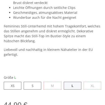
Brust diskret verdeckt
Leichte Öffnungen durch seitliche Clips
Geschmeidiges, atmungsaktives Material
Wunderbar auch für die Nacht geeignet
Feminines Still-Unterhemd mit hohem Tragekomfort, welches
das Stillen angenehm und diskret ermöglicht. Dekorative
Spitze macht das Still-Top im Bustier-Style zu einem
hübschen Blickfang.
Liebevoll und nachhaltig in kleinem Nähatelier in der EU
gefertigt.
Größe
L
XS
S
M
L
XL
XS
S
M
L
XL
44,90 €