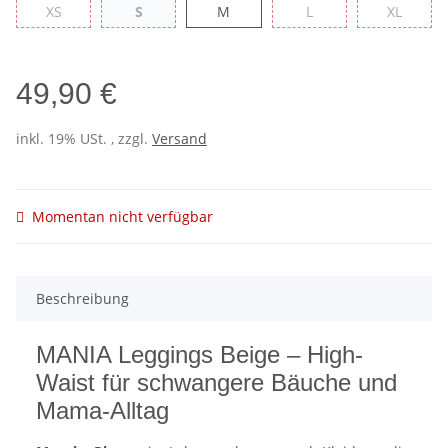
XS
S
M
L
XL
XS
S
M
L
XL
49,90 €
inkl. 19% USt. , zzgl.
Versand
Momentan nicht verfügbar
Beschreibung
MANIA Leggings Beige – High-
Waist für schwangere Bäuche und
Mama-Alltag